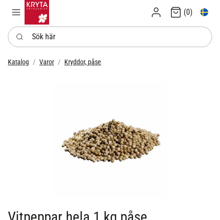
Logga in
Swedi
(0)
Sök här
Katalog
Varor
Kryddor, påse
Vitpeppar hela 1 kg påse